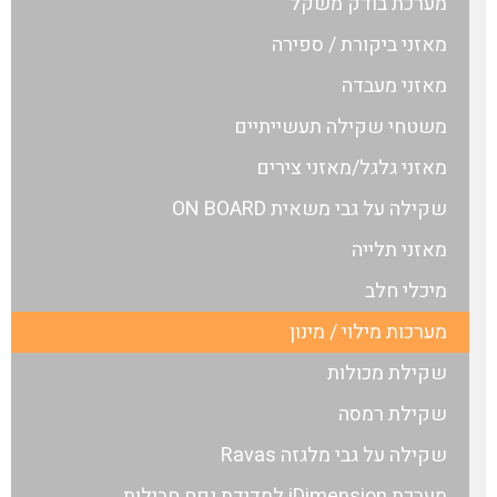
מערכת בודק משקל
מאזני ביקורת / ספירה
מאזני מעבדה
משטחי שקילה תעשייתיים
מאזני גלגל/מאזני צירים
שקילה על גבי משאית ON BOARD
מאזני תלייה
מיכלי חלב
מערכות מילוי / מינון
שקילת מכולות
שקילת רמסה
שקילה על גבי מלגזה Ravas
מערכת iDimension למדידת נפח חבילות