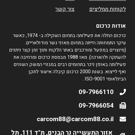
לקוחות ממליצים
צור קשר
אודות כרכום
כרכום החלה את פעילותה בתחום השקילה ב- 1974, כאשר
עיקר התמחותה הייתה בתחום מאזני גשר מודולאריים.
(מיוצרים במפעל ומורכבים באתר הלקוח ותוך זמן קצר ניתנים
להעתקה ולהארכה). מאז 1988 מבססת כרכום ומרחיבה את
פעילותה באופן ניכר בתחומים רבים במגזרי המשק השונים
ואף לייצוא. בשנת 2000 כרכום קיבלה אישור לתקן
הבינלאומי ISO-9001 .
09-7966110
09-7966054
carcom88@carcom88.co.il
אזור התעשייה נר הבנים, ת"ד 111, תל