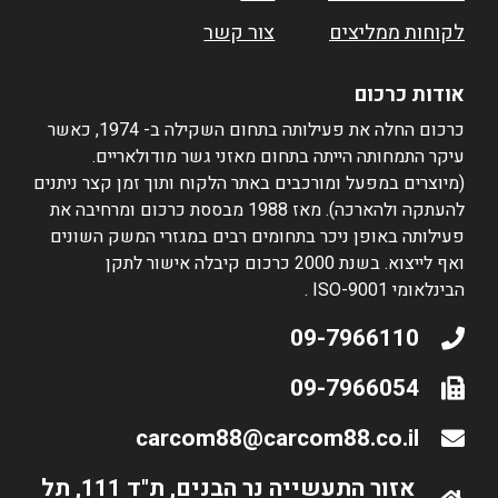
לקוחות ממליצים
צור קשר
אודות כרכום
כרכום החלה את פעילותה בתחום השקילה ב- 1974, כאשר
עיקר התמחותה הייתה בתחום מאזני גשר מודולאריים.
(מיוצרים במפעל ומורכבים באתר הלקוח ותוך זמן קצר ניתנים
להעתקה ולהארכה). מאז 1988 מבססת כרכום ומרחיבה את
פעילותה באופן ניכר בתחומים רבים במגזרי המשק השונים
ואף לייצוא. בשנת 2000 כרכום קיבלה אישור לתקן
הבינלאומי ISO-9001 .
09-7966110
09-7966054
carcom88@carcom88.co.il
אזור התעשייה נר הבנים, ת"ד 111, תל