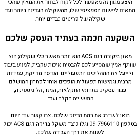
היצע מגוון זה מאפשר לכל לקוח לבחור את המאזן שהכי
מתאים ליישום הספציפי שלו, מהשקילה העדינה ביותר ועד
שקילה של פריטים כבדים יותר.
השקעה חכמה בעתיד העסק שלכם
מאזן ביקורת דגם ACS הוא יותר מאשר כלי שקילה; הוא
שותף אמין שמסייע לכם להבטיח איכות עקבית, למנוע בזבוז
ולייעל את התהליכים התפעוליים. הנדסה מדויקת, עמידות
מרבית וגמישות תפעולית הופכים אותו לפתרון המושלם
עבור עסקים בתחומי החקלאות, המזון, הלוגיסטיקה,
התעשייה הקלה ועוד.
בואו לשדרג את רמת הדיוק שלכם. צרו קשר עוד היום
בטלפון
09-7966110
וגלו כיצד משקל בדיקה דגם ACS יכול
לשנות את דרך העבודה שלכם.