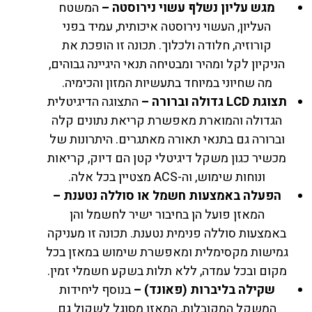
מגש עליון נשלף עשוי נירוסטה –
המשטח
העליון, העשוי נירוסטה איכותית, עמיד בפני
קורוזיה, חלודה ולכלוך. תכונה זו הופכת את
הניקיון לקל ומהיר ומבטיחה תנאי היגיינה גבוהים,
מה שחיוני במיוחד בתעשיות המזון והכימיה.
תצוגת
LCD
גדולה וברורה –
התצוגה הדיגיטלית
הגדולה והמוארת מאפשרת קריאת נתונים קלה
וברורה גם בתנאי תאורה מאתגרים. היתרונות של
מכשיר כגון משקל דיגיטלי קטן הם דיוק, קריאות
ונוחות שימוש, וה-ACS מצטיין בכל אלה.
הפעלה באמצעות חשמל או סוללה נטענת –
המאזן פועל הן בחיבור ישיר לחשמל והן
באמצעות סוללה פנימית נטענת. תכונה זו מעניקה
גמישות מקסימלית ומאפשרת שימוש במאזן בכל
מקום ובכל עמדה, ללא תלות בשקע חשמלי זמין.
שקילה בליברות (פאונד) –
בנוסף ליחידות
המשקל המקובלות, המאזן מסוגל לשקול גם