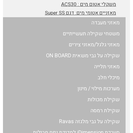
משקלי אטום מים : ACS30
מאזניים אטומי מים: דגם Super SS
מאזני מעבדה
משטחי שקילה תעשייתיים
מאזני גלגל/מאזני צירים
שקילה על גבי משאית ON BOARD
מאזני תלייה
מיכלי חלב
מערכות מילוי / מינון
שקילת מכולות
שקילת רמסה
שקילה על גבי מלגזה Ravas
מערכת iDimension למדידת נפח חבילות