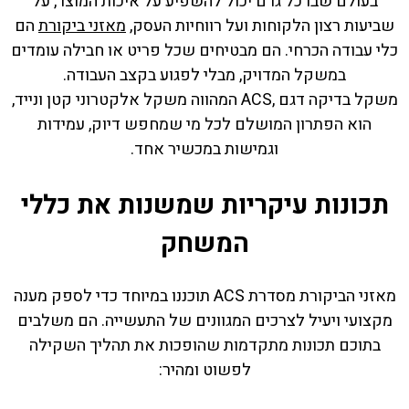
בעולם שבו כל גרם יכול להשפיע על איכות המוצר, על
שביעות רצון הלקוחות ועל רווחיות העסק,
מאזני ביקורת
הם
כלי עבודה הכרחי. הם מבטיחים שכל פריט או חבילה עומדים
במשקל המדויק, מבלי לפגוע בקצב העבודה.
משקל בדיקה דגם ,ACS המהווה משקל אלקטרוני קטן ונייד,
הוא הפתרון המושלם לכל מי שמחפש דיוק, עמידות
וגמישות במכשיר אחד.
תכונות עיקריות שמשנות את כללי
המשחק
מאזני הביקורת מסדרת ACS תוכננו במיוחד כדי לספק מענה
מקצועי ויעיל לצרכים המגוונים של התעשייה. הם משלבים
בתוכם תכונות מתקדמות שהופכות את תהליך השקילה
לפשוט ומהיר: