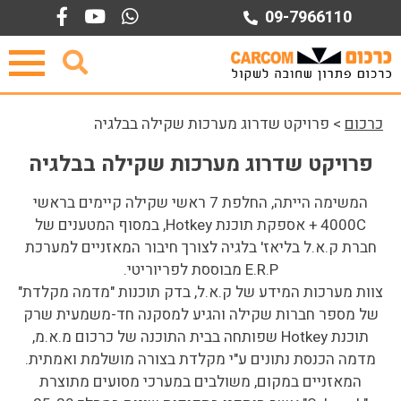
Ski
09-7966110
t
conten
כרכום
>
פרויקט שדרוג מערכות שקילה בבלגיה
פרויקט שדרוג מערכות שקילה בבלגיה
המשימה הייתה, החלפת 7 ראשי שקילה קיימים בראשי
4000C + אספקת תוכנת Hotkey, במסוף המטענים של
חברת ק.א.ל בליאז' בלגיה לצורך חיבור המאזניים למערכת
E.R.P מבוססת לפריוריטי.
צוות מערכות המידע של ק.א.ל, בדק תוכנות "מדמה מקלדת"
של מספר חברות שקילה והגיע למסקנה חד-משמעית שרק
תוכנת Hotkey שפותחה בבית התוכנה של כרכום מ.א.מ,
מדמה הכנסת נתונים ע"י מקלדת בצורה מושלמת ואמתית.
המאזניים במקום, משולבים במערכי מסועים מתוצרת