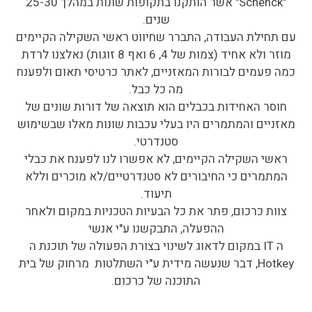
"Schenck" אשר הותקנו בתקופות שונות במהלך 25-30
שנים.
עם תחילת העבודה, התברר שחיווט ראשי השקילה הקיימים
מוזר ולא אחיד (צמות של 4, 6 ואף 8 זוגות) נאלצנו לרדת
כמה פעמים לבורות המאזניים, לאתר כרטיסי תאום ולפענח
מה כל כבל.
חוסר האחידות בכבלים הוא תוצאה של דורות שונים של
מאזניים והמתמרים היו בעלי עכבות שונות מאלו שבשימוש
סטנדרטי.
ראשי השקילה הקיימים, לא אפשרו לנו לפענח את כבלי
המתמרים כי החיבורים לא סטנדרטיים/לא מוכרים וללא
תיעוד.
צוות כרכום, פתר את כל הבעיות הטכניות במקום ולאחר
ההפעלה, התבקשנו ע"י אנשי
ה IT במקום לדאוג לשינוי בצורת הפעולה של תוכנת ה
Hotkey, דבר שנעשה מידית ע"י השתלטות מרחוק של בית
התוכנה של כרכום.