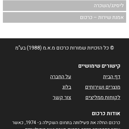
ליסינג/השכרה
אמנת שירות – כרכום
© כל הזכויות שמורות
כרכום מ.א.מ (1988) בע"מ
קישורים שימושיים
דף הבית
על החברה
מוצרים ושירותים
בלוג
לקוחות ממליצים
צור קשר
אודות כרכום
כרכום החלה את פעילותה בתחום השקילה ב- 1974, כאשר