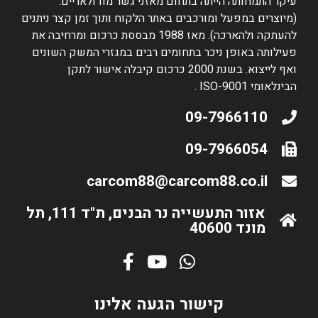
עיקר התמחותה הייתה בתחום מאזני גשר מודולאריים.
(מיוצרים במפעל ומורכבים באתר הלקוח ותוך זמן קצר ניתנים
להעתקה ולהארכה). מאז 1988 מבססת כרכום ומרחיבה את
פעילותה באופן ניכר בתחומים רבים במגזרי המשק השונים
ואף לייצוא. בשנת 2000 כרכום קיבלה אישור לתקן
הבינלאומי ISO-9001 .
09-7966110
09-7966054
carcom88@carcom88.co.il
אזור התעשייה נר הבנים, ת"ד 111, תל
מונד 40600
קישור הגעה אלינו